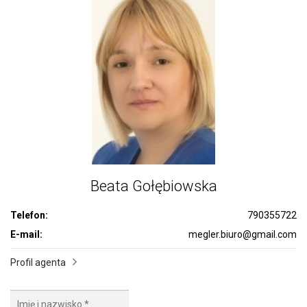
Beata Gołębiowska
Telefon:
790355722
E-mail:
megler.biuro@gmail.com
Profil agenta