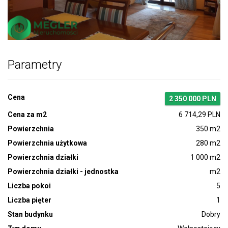
Zdjęcie 1
Parametry
Cena
2 350 000 PLN
Cena za m2
6 714,29 PLN
Powierzchnia
350 m2
Powierzchnia użytkowa
280 m2
Powierzchnia działki
1 000 m2
Powierzchnia działki - jednostka
m2
Liczba pokoi
5
Liczba pięter
1
Stan budynku
Dobry