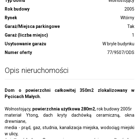
Typ domu
Wolnostojący
Rok budowy
2005
Rynek
Wtórny
Garaż/Miejsca parkingowe
Tak
Garaż (liczba miejsc)
1
Usytuowanie garażu
W bryle budynku
Numer oferty
77/9507/ODS
Opis nieruchomości
Dom o powierzchni całkowitej 350m2 zlokalizowany w
Pęcicach Małych.
Wolnostojący,
powierzchnia użytkowa 280m2
, rok budowy 2005r
materiał Ytong, dach kryty dachówką ceramiczną, okna
drewniane,
media - prąd, gaz, studnia, kanalizacja miejska, wodociąg miejski
w ulicy,