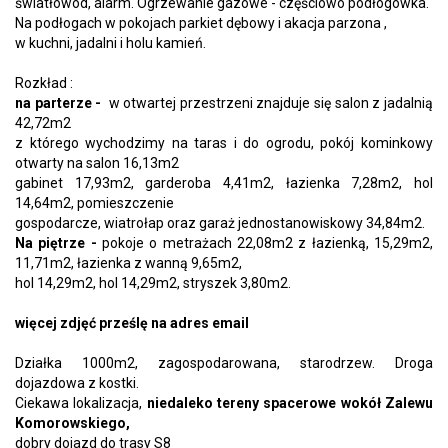
światłowód, alarm. Ogrzewanie gazowe - częściowo podłogówka.
Na podłogach w pokojach parkiet dębowy i akacja parzona ,
w kuchni, jadalni i holu kamień.
Rozkład :
na parterze -
w otwartej przestrzeni znajduje się salon z jadalnią
42,72m2
z którego wychodzimy na taras i do ogrodu, pokój kominkowy
otwarty na salon 16,13m2
gabinet 17,93m2, garderoba 4,41m2, łazienka 7,28m2, hol
14,64m2, pomieszczenie
gospodarcze, wiatrołap oraz garaż jednostanowiskowy 34,84m2.
Na piętrze -
pokoje o metrażach 22,08m2 z łazienką, 15,29m2,
11,71m2, łazienka z wanną 9,65m2,
hol 14,29m2, hol 14,29m2, stryszek 3,80m2.
więcej zdjęć prześlę na adres email
Działka 1000m2, zagospodarowana, starodrzew. Droga
dojazdowa z kostki.
Ciekawa lokalizacja,
niedaleko tereny spacerowe wokół Zalewu
Komorowskiego,
dobry dojazd do trasy S8