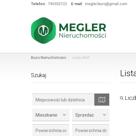
Telefon:
790355722
E-mail:
megler.biuro@gmail.com
Biuro Nieruchomości
Lista ofert
List
Szukaj
Liczb
mapa
Mieszkanie
Sprzedaż