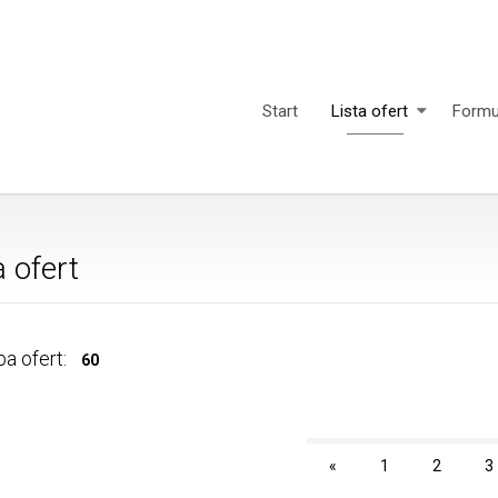
Start
Lista ofert
Formu
a ofert
a ofert:
60
«
1
2
3