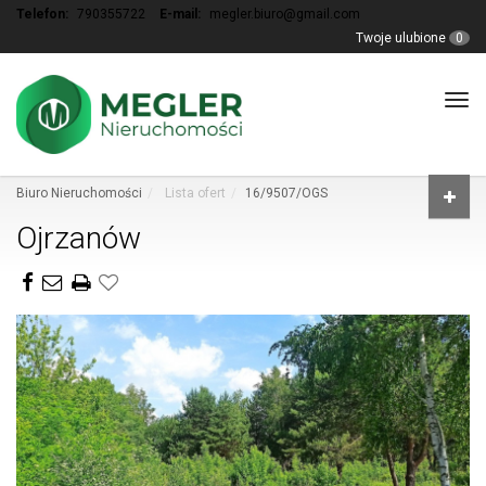
Telefon:
790355722
E-mail:
megler.biuro@gmail.com
Twoje ulubione
0
Tog
navi
Biuro Nieruchomości
Lista ofert
16/9507/OGS
Ojrzanów