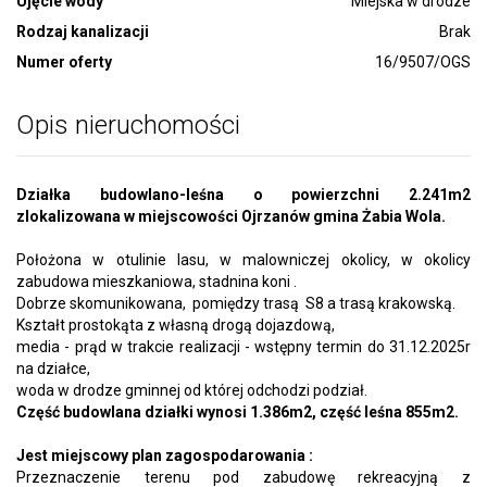
Ujęcie wody
Miejska w drodze
Rodzaj kanalizacji
Brak
Numer oferty
16/9507/OGS
Opis nieruchomości
Działka budowlano-leśna o powierzchni 2.241m2
zlokalizowana w miejscowości Ojrzanów gmina Żabia Wola.
Położona w otulinie lasu, w malowniczej okolicy, w okolicy
zabudowa mieszkaniowa, stadnina koni .
Dobrze skomunikowana, pomiędzy trasą S8 a trasą krakowską.
Kształt prostokąta z własną drogą dojazdową,
media - prąd w trakcie realizacji - wstępny termin do 31.12.2025r
na działce,
woda w drodze gminnej od której odchodzi podział.
Część budowlana działki wynosi 1.386m2, część leśna 855m2.
Jest miejscowy plan zagospodarowania :
Przeznaczenie terenu pod zabudowę rekreacyjną z